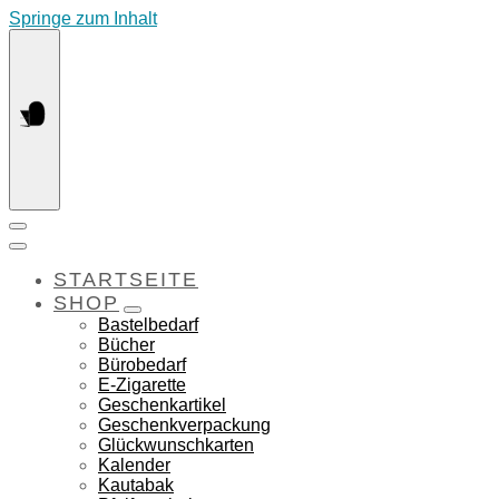
Springe zum Inhalt
STARTSEITE
SHOP
Bastelbedarf
Bücher
Bürobedarf
E-Zigarette
Geschenkartikel
Geschenkverpackung
Glückwunschkarten
Kalender
Kautabak