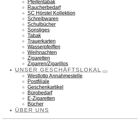
Pfeifentabak
Raucherbedarf
SC Hörstel Kollektion
Schreibwaren
Schulbücher
Sonstiges
Tabak
Trauerkarten
Wasserpfeiffen
Weihnachten
Zigaretten
Zigarren/Zigarillos
UNSER GESCHÄFTSLOKAL
Westlotto Annahmestelle
Postfiliale
Geschenkartikel
Bürobedarf
E-Zigaretten
Bücher
ÜBER UNS