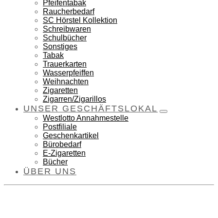
Pfeifentabak
Raucherbedarf
SC Hörstel Kollektion
Schreibwaren
Schulbücher
Sonstiges
Tabak
Trauerkarten
Wasserpfeiffen
Weihnachten
Zigaretten
Zigarren/Zigarillos
UNSER GESCHÄFTSLOKAL
Westlotto Annahmestelle
Postfiliale
Geschenkartikel
Bürobedarf
E-Zigaretten
Bücher
ÜBER UNS