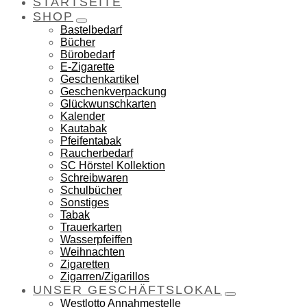
STARTSEITE
SHOP
Bastelbedarf
Bücher
Bürobedarf
E-Zigarette
Geschenkartikel
Geschenkverpackung
Glückwunschkarten
Kalender
Kautabak
Pfeifentabak
Raucherbedarf
SC Hörstel Kollektion
Schreibwaren
Schulbücher
Sonstiges
Tabak
Trauerkarten
Wasserpfeiffen
Weihnachten
Zigaretten
Zigarren/Zigarillos
UNSER GESCHÄFTSLOKAL
Westlotto Annahmestelle