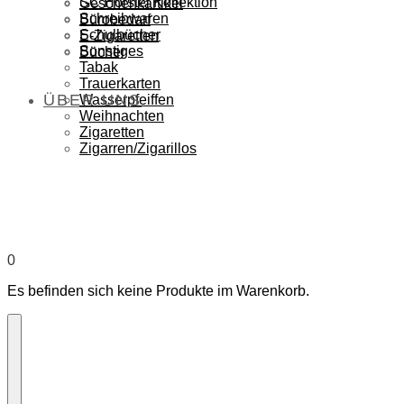
SC Hörstel Kollektion
Geschenkartikel
Schreibwaren
Bürobedarf
Schulbücher
E-Zigaretten
Sonstiges
Bücher
Tabak
Trauerkarten
ÜBER UNS
Wasserpfeiffen
Weihnachten
Zigaretten
Zigarren/Zigarillos
0
Es befinden sich keine Produkte im Warenkorb.