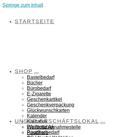
Springe zum Inhalt
STARTSEITE
SHOP
Bastelbedarf
Bücher
Bürobedarf
E-Zigarette
Geschenkartikel
Geschenkverpackung
Glückwunschkarten
Kalender
UNSER GESCHÄFTSLOKAL
Kautabak
Pfeifentabak
Westlotto Annahmestelle
Raucherbedarf
Postfiliale