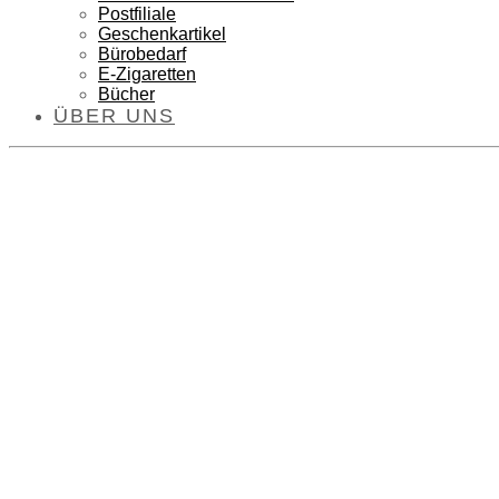
Postfiliale
Geschenkartikel
Bürobedarf
E-Zigaretten
Bücher
ÜBER UNS