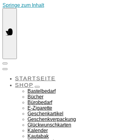
Springe zum Inhalt
STARTSEITE
SHOP
Bastelbedarf
Bücher
Bürobedarf
E-Zigarette
Geschenkartikel
Geschenkverpackung
Glückwunschkarten
Kalender
Kautabak