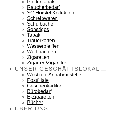
Pfeifentabak
Raucherbedarf
SC Hörstel Kollektion
Schreibwaren
Schulbücher
Sonstiges
Tabak
Trauerkarten
Wasserpfeiffen
Weihnachten
Zigaretten
Zigarren/Zigarillos
UNSER GESCHÄFTSLOKAL
Westlotto Annahmestelle
Postfiliale
Geschenkartikel
Bürobedarf
E-Zigaretten
Bücher
ÜBER UNS