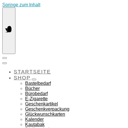
Springe zum Inhalt
STARTSEITE
SHOP
Bastelbedarf
Bücher
Bürobedarf
E-Zigarette
Geschenkartikel
Geschenkverpackung
Glückwunschkarten
Kalender
Kautabak