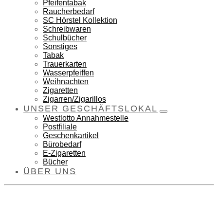
Pfeifentabak
Raucherbedarf
SC Hörstel Kollektion
Schreibwaren
Schulbücher
Sonstiges
Tabak
Trauerkarten
Wasserpfeiffen
Weihnachten
Zigaretten
Zigarren/Zigarillos
UNSER GESCHÄFTSLOKAL
Westlotto Annahmestelle
Postfiliale
Geschenkartikel
Bürobedarf
E-Zigaretten
Bücher
ÜBER UNS