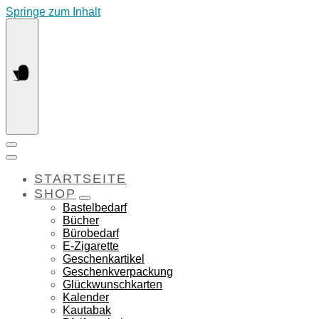
Springe zum Inhalt
STARTSEITE
SHOP
Bastelbedarf
Bücher
Bürobedarf
E-Zigarette
Geschenkartikel
Geschenkverpackung
Glückwunschkarten
Kalender
Kautabak