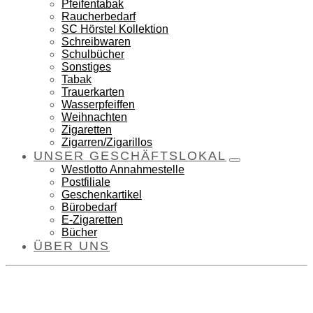
Pfeifentabak
Raucherbedarf
SC Hörstel Kollektion
Schreibwaren
Schulbücher
Sonstiges
Tabak
Trauerkarten
Wasserpfeiffen
Weihnachten
Zigaretten
Zigarren/Zigarillos
UNSER GESCHÄFTSLOKAL
Westlotto Annahmestelle
Postfiliale
Geschenkartikel
Bürobedarf
E-Zigaretten
Bücher
ÜBER UNS