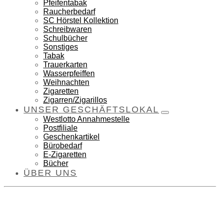
Pfeifentabak
Raucherbedarf
SC Hörstel Kollektion
Schreibwaren
Schulbücher
Sonstiges
Tabak
Trauerkarten
Wasserpfeiffen
Weihnachten
Zigaretten
Zigarren/Zigarillos
UNSER GESCHÄFTSLOKAL
Westlotto Annahmestelle
Postfiliale
Geschenkartikel
Bürobedarf
E-Zigaretten
Bücher
ÜBER UNS