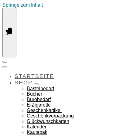
Springe zum Inhalt
STARTSEITE
SHOP
Bastelbedarf
Bücher
Bürobedarf
E-Zigarette
Geschenkartikel
Geschenkverpackung
Glückwunschkarten
Kalender
Kautabak