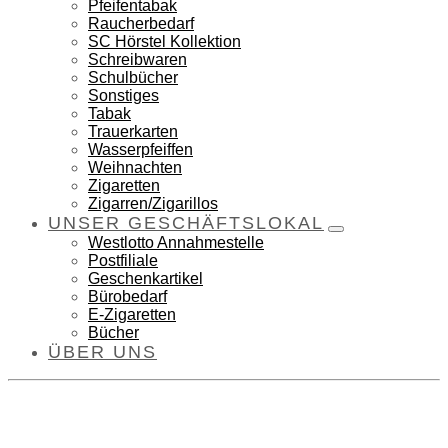
Pfeifentabak
Raucherbedarf
SC Hörstel Kollektion
Schreibwaren
Schulbücher
Sonstiges
Tabak
Trauerkarten
Wasserpfeiffen
Weihnachten
Zigaretten
Zigarren/Zigarillos
UNSER GESCHÄFTSLOKAL
Westlotto Annahmestelle
Postfiliale
Geschenkartikel
Bürobedarf
E-Zigaretten
Bücher
ÜBER UNS