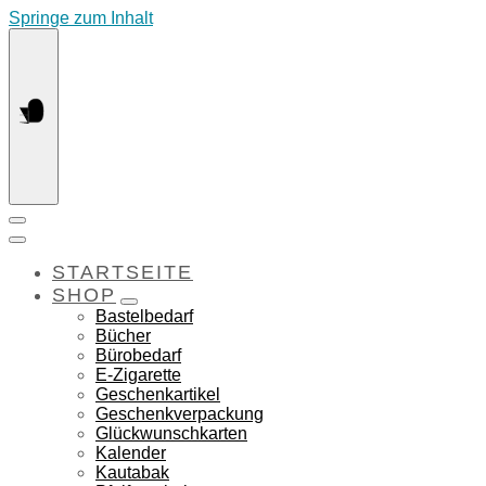
Springe zum Inhalt
STARTSEITE
SHOP
Bastelbedarf
Bücher
Bürobedarf
E-Zigarette
Geschenkartikel
Geschenkverpackung
Glückwunschkarten
Kalender
Kautabak