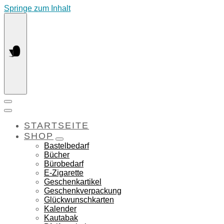
Springe zum Inhalt
STARTSEITE
SHOP
Bastelbedarf
Bücher
Bürobedarf
E-Zigarette
Geschenkartikel
Geschenkverpackung
Glückwunschkarten
Kalender
Kautabak