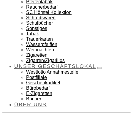
Pfeifentabak
Raucherbedarf
SC Hörstel Kollektion
Schreibwaren
Schulbücher
Sonstiges
Tabak
Trauerkarten
Wasserpfeiffen
Weihnachten
Zigaretten
Zigarren/Zigarillos
UNSER GESCHÄFTSLOKAL
Westlotto Annahmestelle
Postfiliale
Geschenkartikel
Bürobedarf
E-Zigaretten
Bücher
ÜBER UNS