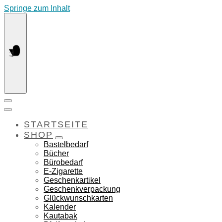
Springe zum Inhalt
STARTSEITE
SHOP
Bastelbedarf
Bücher
Bürobedarf
E-Zigarette
Geschenkartikel
Geschenkverpackung
Glückwunschkarten
Kalender
Kautabak