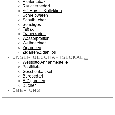
Pfeifentabak
Raucherbedarf
SC Hörstel Kollektion
Schreibwaren
Schulbücher
Sonstiges
Tabak
Trauerkarten
Wasserpfeiffen
Weihnachten
Zigaretten
Zigarren/Zigarillos
UNSER GESCHÄFTSLOKAL
Westlotto Annahmestelle
Postfiliale
Geschenkartikel
Bürobedarf
E-Zigaretten
Bücher
ÜBER UNS