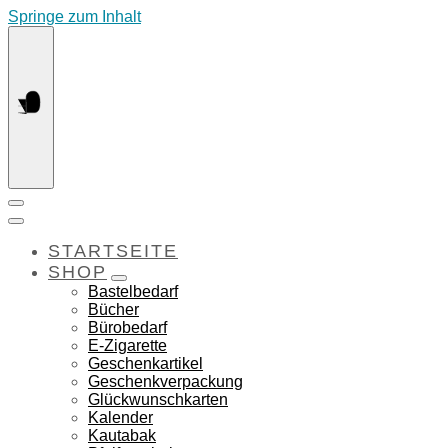
Springe zum Inhalt
STARTSEITE
SHOP
Bastelbedarf
Bücher
Bürobedarf
E-Zigarette
Geschenkartikel
Geschenkverpackung
Glückwunschkarten
Kalender
Kautabak