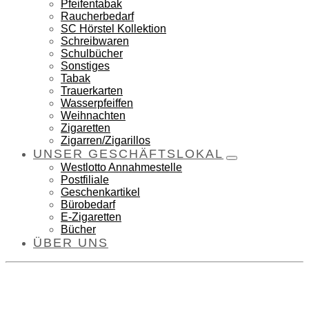
Pfeifentabak
Raucherbedarf
SC Hörstel Kollektion
Schreibwaren
Schulbücher
Sonstiges
Tabak
Trauerkarten
Wasserpfeiffen
Weihnachten
Zigaretten
Zigarren/Zigarillos
UNSER GESCHÄFTSLOKAL
Westlotto Annahmestelle
Postfiliale
Geschenkartikel
Bürobedarf
E-Zigaretten
Bücher
ÜBER UNS