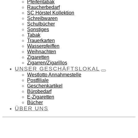
Pfeifentabak
Raucherbedarf
SC Hörstel Kollektion
Schreibwaren
Schulbücher
Sonstiges
Tabak
Trauerkarten
Wasserpfeiffen
Weihnachten
Zigaretten
Zigarren/Zigarillos
UNSER GESCHÄFTSLOKAL
Westlotto Annahmestelle
Postfiliale
Geschenkartikel
Bürobedarf
E-Zigaretten
Bücher
ÜBER UNS