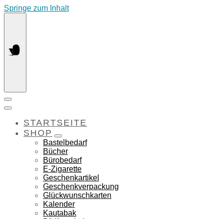
Springe zum Inhalt
STARTSEITE
SHOP
Bastelbedarf
Bücher
Bürobedarf
E-Zigarette
Geschenkartikel
Geschenkverpackung
Glückwunschkarten
Kalender
Kautabak