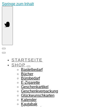
Springe zum Inhalt
STARTSEITE
SHOP
Bastelbedarf
Bücher
Bürobedarf
E-Zigarette
Geschenkartikel
Geschenkverpackung
Glückwunschkarten
Kalender
Kautabak