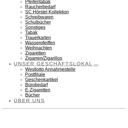
Pfeifentabak
Raucherbedarf
SC Hörstel Kollektion
Schreibwaren
Schulbücher
Sonstiges
Tabak
Trauerkarten
Wasserpfeiffen
Weihnachten
Zigaretten
Zigarren/Zigarillos
UNSER GESCHÄFTSLOKAL
Westlotto Annahmestelle
Postfiliale
Geschenkartikel
Bürobedarf
E-Zigaretten
Bücher
ÜBER UNS