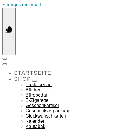
Springe zum Inhalt
STARTSEITE
SHOP
Bastelbedarf
Bücher
Bürobedarf
E-Zigarette
Geschenkartikel
Geschenkverpackung
Glückwunschkarten
Kalender
Kautabak