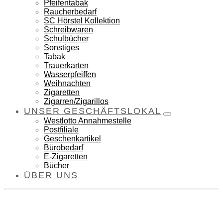
Pfeifentabak
Raucherbedarf
SC Hörstel Kollektion
Schreibwaren
Schulbücher
Sonstiges
Tabak
Trauerkarten
Wasserpfeiffen
Weihnachten
Zigaretten
Zigarren/Zigarillos
UNSER GESCHÄFTSLOKAL
Westlotto Annahmestelle
Postfiliale
Geschenkartikel
Bürobedarf
E-Zigaretten
Bücher
ÜBER UNS