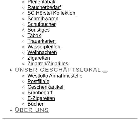
Pfeifentabak
Raucherbedarf
SC Hörstel Kollektion
Schreibwaren
Schulbücher
Sonstiges
Tabak
Trauerkarten
Wasserpfeiffen
Weihnachten
Zigaretten
Zigarren/Zigarillos
UNSER GESCHÄFTSLOKAL
Westlotto Annahmestelle
Postfiliale
Geschenkartikel
Bürobedarf
E-Zigaretten
Bücher
ÜBER UNS