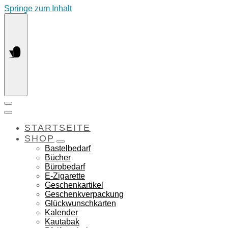
Springe zum Inhalt
STARTSEITE
SHOP
Bastelbedarf
Bücher
Bürobedarf
E-Zigarette
Geschenkartikel
Geschenkverpackung
Glückwunschkarten
Kalender
Kautabak