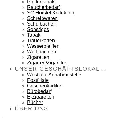
Pfeifentabak
Raucherbedarf
SC Hörstel Kollektion
Schreibwaren
Schulbücher
Sonstiges
Tabak
Trauerkarten
Wasserpfeiffen
Weihnachten
Zigaretten
Zigarren/Zigarillos
UNSER GESCHÄFTSLOKAL
Westlotto Annahmestelle
Postfiliale
Geschenkartikel
Bürobedarf
E-Zigaretten
Bücher
ÜBER UNS