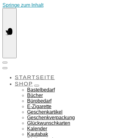
Springe zum Inhalt
STARTSEITE
SHOP
Bastelbedarf
Bücher
Bürobedarf
E-Zigarette
Geschenkartikel
Geschenkverpackung
Glückwunschkarten
Kalender
Kautabak