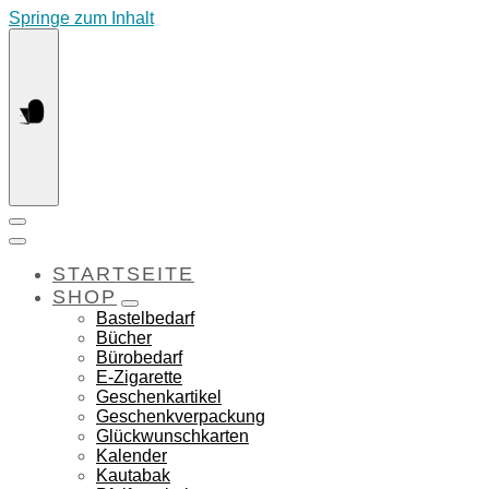
Springe zum Inhalt
STARTSEITE
SHOP
Bastelbedarf
Bücher
Bürobedarf
E-Zigarette
Geschenkartikel
Geschenkverpackung
Glückwunschkarten
Kalender
Kautabak