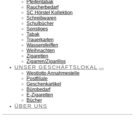
Pfeifentabak
Raucherbedarf
SC Hörstel Kollektion
Schreibwaren
Schulbücher
Sonstiges
Tabak
Trauerkarten
Wasserpfeiffen
Weihnachten
Zigaretten
Zigarren/Zigarillos
UNSER GESCHÄFTSLOKAL
Westlotto Annahmestelle
Postfiliale
Geschenkartikel
Bürobedarf
E-Zigaretten
Bücher
ÜBER UNS