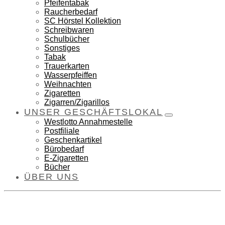
Pfeifentabak
Raucherbedarf
SC Hörstel Kollektion
Schreibwaren
Schulbücher
Sonstiges
Tabak
Trauerkarten
Wasserpfeiffen
Weihnachten
Zigaretten
Zigarren/Zigarillos
UNSER GESCHÄFTSLOKAL
Westlotto Annahmestelle
Postfiliale
Geschenkartikel
Bürobedarf
E-Zigaretten
Bücher
ÜBER UNS