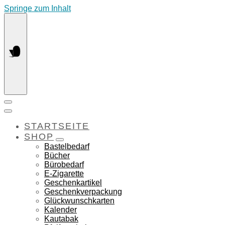
Springe zum Inhalt
STARTSEITE
SHOP
Bastelbedarf
Bücher
Bürobedarf
E-Zigarette
Geschenkartikel
Geschenkverpackung
Glückwunschkarten
Kalender
Kautabak