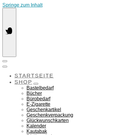
Springe zum Inhalt
STARTSEITE
SHOP
Bastelbedarf
Bücher
Bürobedarf
E-Zigarette
Geschenkartikel
Geschenkverpackung
Glückwunschkarten
Kalender
Kautabak