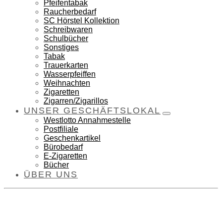
Pfeifentabak
Raucherbedarf
SC Hörstel Kollektion
Schreibwaren
Schulbücher
Sonstiges
Tabak
Trauerkarten
Wasserpfeiffen
Weihnachten
Zigaretten
Zigarren/Zigarillos
UNSER GESCHÄFTSLOKAL
Westlotto Annahmestelle
Postfiliale
Geschenkartikel
Bürobedarf
E-Zigaretten
Bücher
ÜBER UNS