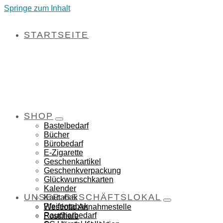
Springe zum Inhalt
STARTSEITE
SHOP
Bastelbedarf
Bücher
Bürobedarf
E-Zigarette
Geschenkartikel
Geschenkverpackung
Glückwunschkarten
Kalender
UNSER GESCHÄFTSLOKAL
Kautabak
Pfeifentabak
Westlotto Annahmestelle
Raucherbedarf
Postfiliale