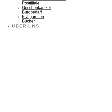
Postfiliale
Geschenkartikel
Bürobedarf
E-Zigaretten
Bücher
ÜBER UNS