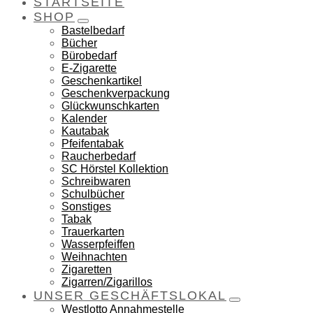
STARTSEITE
SHOP
Bastelbedarf
Bücher
Bürobedarf
E-Zigarette
Geschenkartikel
Geschenkverpackung
Glückwunschkarten
Kalender
Kautabak
Pfeifentabak
Raucherbedarf
SC Hörstel Kollektion
Schreibwaren
Schulbücher
Sonstiges
Tabak
Trauerkarten
Wasserpfeiffen
Weihnachten
Zigaretten
Zigarren/Zigarillos
UNSER GESCHÄFTSLOKAL
Westlotto Annahmestelle