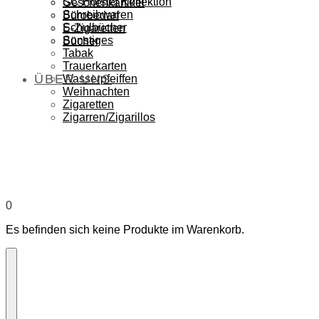
SC Hörstel Kollektion
Geschenkartikel
Schreibwaren
Bürobedarf
Schulbücher
E-Zigaretten
Sonstiges
Bücher
Tabak
Trauerkarten
ÜBER UNS
Wasserpfeiffen
Weihnachten
Zigaretten
Zigarren/Zigarillos
0
Es befinden sich keine Produkte im Warenkorb.