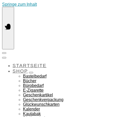
Springe zum Inhalt
STARTSEITE
SHOP
Bastelbedarf
Bücher
Bürobedarf
E-Zigarette
Geschenkartikel
Geschenkverpackung
Glückwunschkarten
Kalender
Kautabak