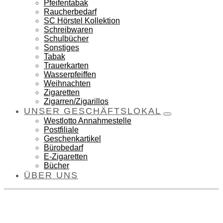
Pfeifentabak
Raucherbedarf
SC Hörstel Kollektion
Schreibwaren
Schulbücher
Sonstiges
Tabak
Trauerkarten
Wasserpfeiffen
Weihnachten
Zigaretten
Zigarren/Zigarillos
UNSER GESCHÄFTSLOKAL
Westlotto Annahmestelle
Postfiliale
Geschenkartikel
Bürobedarf
E-Zigaretten
Bücher
ÜBER UNS