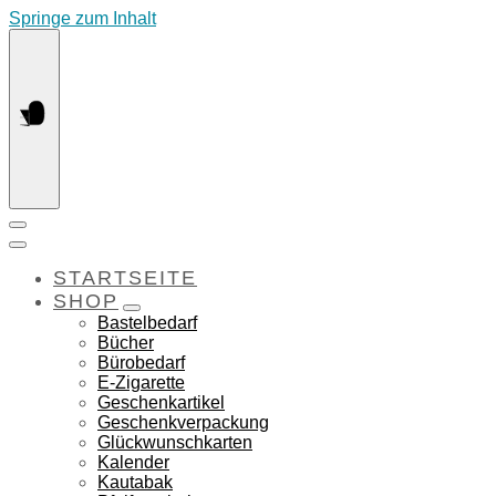
Springe zum Inhalt
STARTSEITE
SHOP
Bastelbedarf
Bücher
Bürobedarf
E-Zigarette
Geschenkartikel
Geschenkverpackung
Glückwunschkarten
Kalender
Kautabak