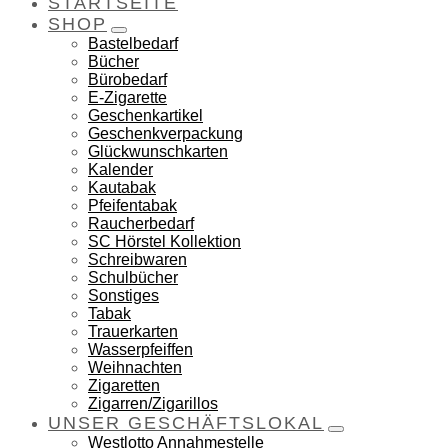
STARTSEITE
SHOP
Bastelbedarf
Bücher
Bürobedarf
E-Zigarette
Geschenkartikel
Geschenkverpackung
Glückwunschkarten
Kalender
Kautabak
Pfeifentabak
Raucherbedarf
SC Hörstel Kollektion
Schreibwaren
Schulbücher
Sonstiges
Tabak
Trauerkarten
Wasserpfeiffen
Weihnachten
Zigaretten
Zigarren/Zigarillos
UNSER GESCHÄFTSLOKAL
Westlotto Annahmestelle