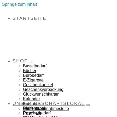
Springe zum Inhalt
STARTSEITE
SHOP
Bastelbedarf
Bücher
Bürobedarf
E-Zigarette
Geschenkartikel
Geschenkverpackung
Glückwunschkarten
Kalender
UNSER GESCHÄFTSLOKAL
Kautabak
Pfeifentabak
Westlotto Annahmestelle
Raucherbedarf
Postfiliale