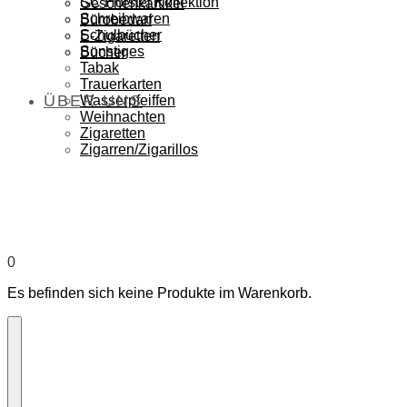
SC Hörstel Kollektion
Geschenkartikel
Schreibwaren
Bürobedarf
Schulbücher
E-Zigaretten
Sonstiges
Bücher
Tabak
Trauerkarten
ÜBER UNS
Wasserpfeiffen
Weihnachten
Zigaretten
Zigarren/Zigarillos
0
Es befinden sich keine Produkte im Warenkorb.