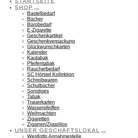
STARTSEITE
SHOP
Bastelbedarf
Bücher
Bürobedarf
E-Zigarette
Geschenkartikel
Geschenkverpackung
Glückwunschkarten
Kalender
Kautabak
Pfeifentabak
Raucherbedarf
SC Hörstel Kollektion
Schreibwaren
Schulbücher
Sonstiges
Tabak
Trauerkarten
Wasserpfeiffen
Weihnachten
Zigaretten
Zigarren/Zigarillos
UNSER GESCHÄFTSLOKAL
Westlotto Annahmestelle