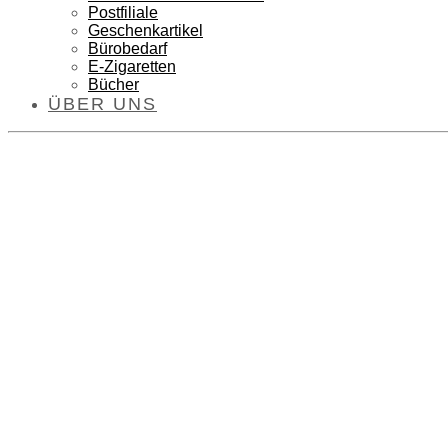
Postfiliale
Geschenkartikel
Bürobedarf
E-Zigaretten
Bücher
ÜBER UNS