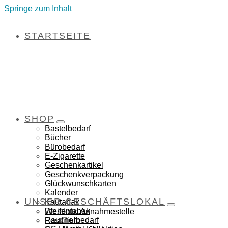
Springe zum Inhalt
STARTSEITE
SHOP
Bastelbedarf
Bücher
Bürobedarf
E-Zigarette
Geschenkartikel
Geschenkverpackung
Glückwunschkarten
Kalender
UNSER GESCHÄFTSLOKAL
Kautabak
Pfeifentabak
Westlotto Annahmestelle
Raucherbedarf
Postfiliale