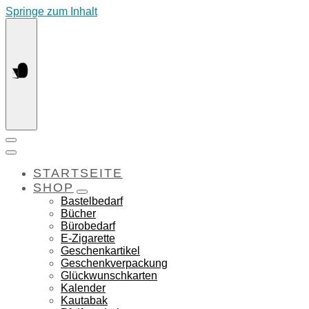
Springe zum Inhalt
STARTSEITE
SHOP
Bastelbedarf
Bücher
Bürobedarf
E-Zigarette
Geschenkartikel
Geschenkverpackung
Glückwunschkarten
Kalender
Kautabak