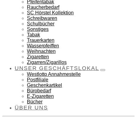
Pfeifentabak
Raucherbedarf
SC Hörstel Kollektion
Schreibwaren
Schulbücher
Sonstiges
Tabak
Trauerkarten
Wasserpfeiffen
Weihnachten
Zigaretten
Zigarren/Zigarillos
UNSER GESCHÄFTSLOKAL
Westlotto Annahmestelle
Postfiliale
Geschenkartikel
Bürobedarf
E-Zigaretten
Bücher
ÜBER UNS