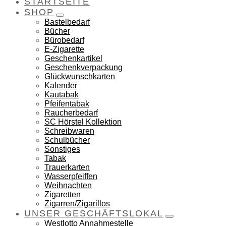
STARTSEITE
SHOP
Bastelbedarf
Bücher
Bürobedarf
E-Zigarette
Geschenkartikel
Geschenkverpackung
Glückwunschkarten
Kalender
Kautabak
Pfeifentabak
Raucherbedarf
SC Hörstel Kollektion
Schreibwaren
Schulbücher
Sonstiges
Tabak
Trauerkarten
Wasserpfeiffen
Weihnachten
Zigaretten
Zigarren/Zigarillos
UNSER GESCHÄFTSLOKAL
Westlotto Annahmestelle