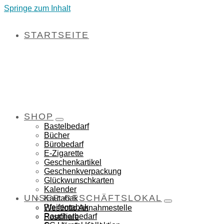
Springe zum Inhalt
STARTSEITE
SHOP
Bastelbedarf
Bücher
Bürobedarf
E-Zigarette
Geschenkartikel
Geschenkverpackung
Glückwunschkarten
Kalender
UNSER GESCHÄFTSLOKAL
Kautabak
Pfeifentabak
Westlotto Annahmestelle
Raucherbedarf
Postfiliale