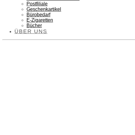
Postfiliale
Geschenkartikel
Bürobedarf
E-Zigaretten
Bücher
ÜBER UNS