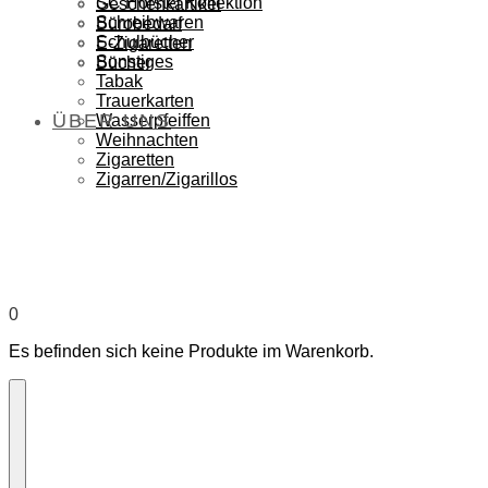
SC Hörstel Kollektion
Geschenkartikel
Schreibwaren
Bürobedarf
Schulbücher
E-Zigaretten
Sonstiges
Bücher
Tabak
Trauerkarten
ÜBER UNS
Wasserpfeiffen
Weihnachten
Zigaretten
Zigarren/Zigarillos
0
Es befinden sich keine Produkte im Warenkorb.