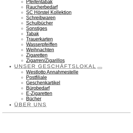
Pfeifentabak
Raucherbedarf
SC Hörstel Kollektion
Schreibwaren
Schulbücher
Sonstiges
Tabak
Trauerkarten
Wasserpfeiffen
Weihnachten
Zigaretten
Zigarren/Zigarillos
UNSER GESCHÄFTSLOKAL
Westlotto Annahmestelle
Postfiliale
Geschenkartikel
Bürobedarf
E-Zigaretten
Bücher
ÜBER UNS