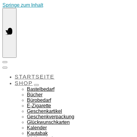
Springe zum Inhalt
STARTSEITE
SHOP
Bastelbedarf
Bücher
Bürobedarf
E-Zigarette
Geschenkartikel
Geschenkverpackung
Glückwunschkarten
Kalender
Kautabak