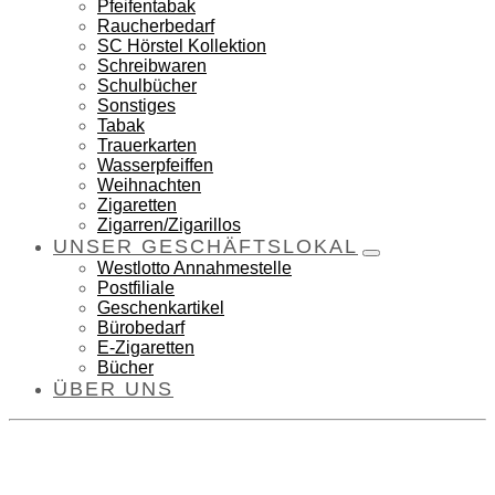
Pfeifentabak
Raucherbedarf
SC Hörstel Kollektion
Schreibwaren
Schulbücher
Sonstiges
Tabak
Trauerkarten
Wasserpfeiffen
Weihnachten
Zigaretten
Zigarren/Zigarillos
UNSER GESCHÄFTSLOKAL
Westlotto Annahmestelle
Postfiliale
Geschenkartikel
Bürobedarf
E-Zigaretten
Bücher
ÜBER UNS