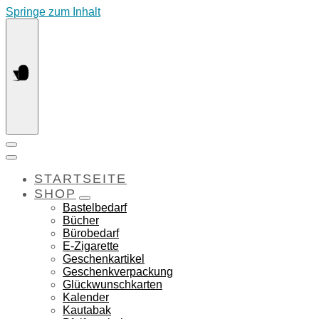
Springe zum Inhalt
STARTSEITE
SHOP
Bastelbedarf
Bücher
Bürobedarf
E-Zigarette
Geschenkartikel
Geschenkverpackung
Glückwunschkarten
Kalender
Kautabak