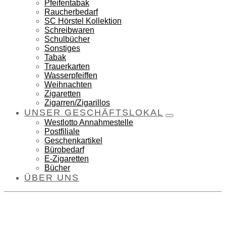
Pfeifentabak
Raucherbedarf
SC Hörstel Kollektion
Schreibwaren
Schulbücher
Sonstiges
Tabak
Trauerkarten
Wasserpfeiffen
Weihnachten
Zigaretten
Zigarren/Zigarillos
UNSER GESCHÄFTSLOKAL
Westlotto Annahmestelle
Postfiliale
Geschenkartikel
Bürobedarf
E-Zigaretten
Bücher
ÜBER UNS