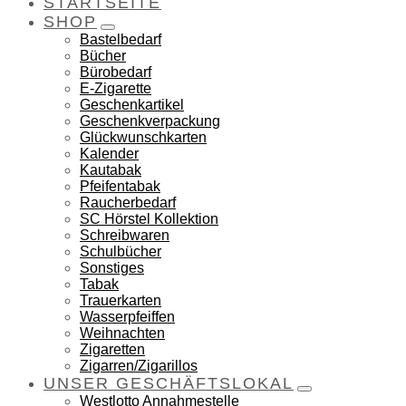
STARTSEITE
SHOP
Bastelbedarf
Bücher
Bürobedarf
E-Zigarette
Geschenkartikel
Geschenkverpackung
Glückwunschkarten
Kalender
Kautabak
Pfeifentabak
Raucherbedarf
SC Hörstel Kollektion
Schreibwaren
Schulbücher
Sonstiges
Tabak
Trauerkarten
Wasserpfeiffen
Weihnachten
Zigaretten
Zigarren/Zigarillos
UNSER GESCHÄFTSLOKAL
Westlotto Annahmestelle