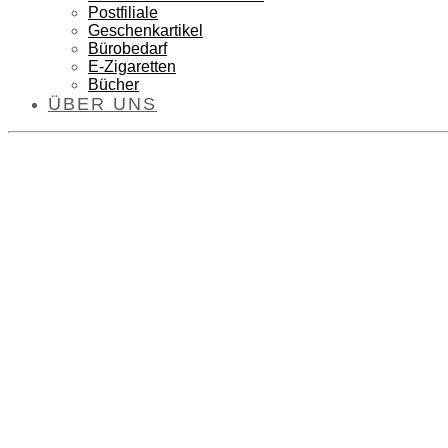
Postfiliale
Geschenkartikel
Bürobedarf
E-Zigaretten
Bücher
ÜBER UNS