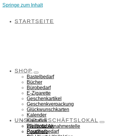
Springe zum Inhalt
STARTSEITE
SHOP
Bastelbedarf
Bücher
Bürobedarf
E-Zigarette
Geschenkartikel
Geschenkverpackung
Glückwunschkarten
Kalender
UNSER GESCHÄFTSLOKAL
Kautabak
Pfeifentabak
Westlotto Annahmestelle
Raucherbedarf
Postfiliale