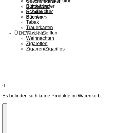
SC Hörstel Kollektion
Geschenkartikel
Schreibwaren
Bürobedarf
Schulbücher
E-Zigaretten
Sonstiges
Bücher
Tabak
Trauerkarten
ÜBER UNS
Wasserpfeiffen
Weihnachten
Zigaretten
Zigarren/Zigarillos
0
Es befinden sich keine Produkte im Warenkorb.