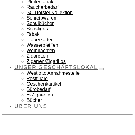
Pfeifentabak
Raucherbedarf
SC Hörstel Kollektion
Schreibwaren
Schulbücher
Sonstiges
Tabak
Trauerkarten
Wasserpfeiffen
Weihnachten
Zigaretten
Zigarren/Zigarillos
UNSER GESCHÄFTSLOKAL
Westlotto Annahmestelle
Postfiliale
Geschenkartikel
Bürobedarf
E-Zigaretten
Bücher
ÜBER UNS