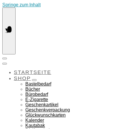
Springe zum Inhalt
STARTSEITE
SHOP
Bastelbedarf
Bücher
Bürobedarf
E-Zigarette
Geschenkartikel
Geschenkverpackung
Glückwunschkarten
Kalender
Kautabak