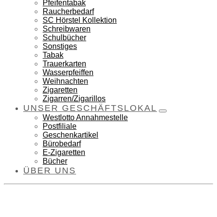
Pfeifentabak
Raucherbedarf
SC Hörstel Kollektion
Schreibwaren
Schulbücher
Sonstiges
Tabak
Trauerkarten
Wasserpfeiffen
Weihnachten
Zigaretten
Zigarren/Zigarillos
UNSER GESCHÄFTSLOKAL
Westlotto Annahmestelle
Postfiliale
Geschenkartikel
Bürobedarf
E-Zigaretten
Bücher
ÜBER UNS