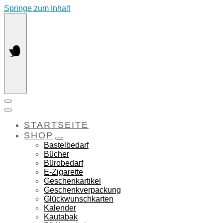
Springe zum Inhalt
STARTSEITE
SHOP
Bastelbedarf
Bücher
Bürobedarf
E-Zigarette
Geschenkartikel
Geschenkverpackung
Glückwunschkarten
Kalender
Kautabak