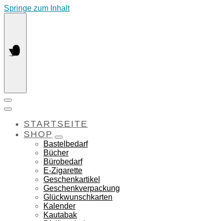
Springe zum Inhalt
STARTSEITE
SHOP
Bastelbedarf
Bücher
Bürobedarf
E-Zigarette
Geschenkartikel
Geschenkverpackung
Glückwunschkarten
Kalender
Kautabak