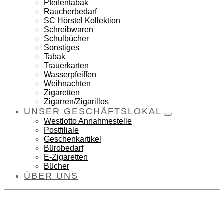
Pfeifentabak
Raucherbedarf
SC Hörstel Kollektion
Schreibwaren
Schulbücher
Sonstiges
Tabak
Trauerkarten
Wasserpfeiffen
Weihnachten
Zigaretten
Zigarren/Zigarillos
UNSER GESCHÄFTSLOKAL
Westlotto Annahmestelle
Postfiliale
Geschenkartikel
Bürobedarf
E-Zigaretten
Bücher
ÜBER UNS