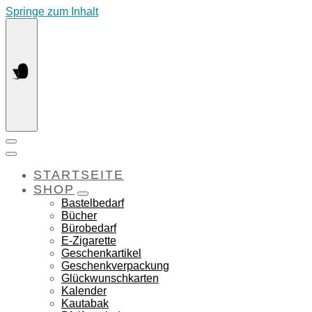
Springe zum Inhalt
STARTSEITE
SHOP
Bastelbedarf
Bücher
Bürobedarf
E-Zigarette
Geschenkartikel
Geschenkverpackung
Glückwunschkarten
Kalender
Kautabak