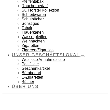
Pfeifentabak
Raucherbedarf
SC Hörstel Kollektion
Schreibwaren
Schulbücher
Sonstiges
Tabak
Trauerkarten
Wasserpfeiffen
Weihnachten
Zigaretten
Zigarren/Zigarillos
UNSER GESCHÄFTSLOKAL
Westlotto Annahmestelle
Postfiliale
Geschenkartikel
Bürobedarf
E-Zigaretten
Bücher
ÜBER UNS