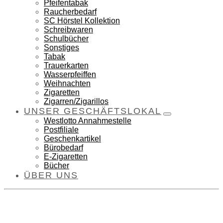
Pfeifentabak
Raucherbedarf
SC Hörstel Kollektion
Schreibwaren
Schulbücher
Sonstiges
Tabak
Trauerkarten
Wasserpfeiffen
Weihnachten
Zigaretten
Zigarren/Zigarillos
UNSER GESCHÄFTSLOKAL
Westlotto Annahmestelle
Postfiliale
Geschenkartikel
Bürobedarf
E-Zigaretten
Bücher
ÜBER UNS