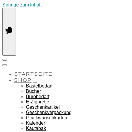
Springe zum Inhalt
STARTSEITE
SHOP
Bastelbedarf
Bücher
Bürobedarf
E-Zigarette
Geschenkartikel
Geschenkverpackung
Glückwunschkarten
Kalender
Kautabak