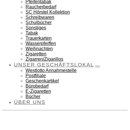
Pfeifentabak
Raucherbedarf
SC Hörstel Kollektion
Schreibwaren
Schulbücher
Sonstiges
Tabak
Trauerkarten
Wasserpfeiffen
Weihnachten
Zigaretten
Zigarren/Zigarillos
UNSER GESCHÄFTSLOKAL
Westlotto Annahmestelle
Postfiliale
Geschenkartikel
Bürobedarf
E-Zigaretten
Bücher
ÜBER UNS