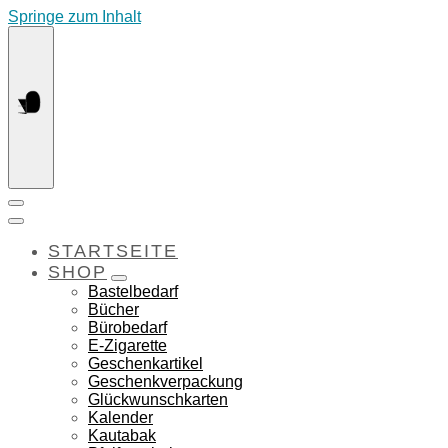
Springe zum Inhalt
STARTSEITE
SHOP
Bastelbedarf
Bücher
Bürobedarf
E-Zigarette
Geschenkartikel
Geschenkverpackung
Glückwunschkarten
Kalender
Kautabak