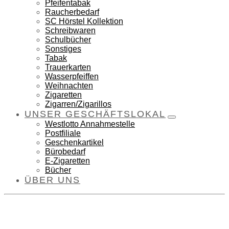
Pfeifentabak
Raucherbedarf
SC Hörstel Kollektion
Schreibwaren
Schulbücher
Sonstiges
Tabak
Trauerkarten
Wasserpfeiffen
Weihnachten
Zigaretten
Zigarren/Zigarillos
UNSER GESCHÄFTSLOKAL
Westlotto Annahmestelle
Postfiliale
Geschenkartikel
Bürobedarf
E-Zigaretten
Bücher
ÜBER UNS