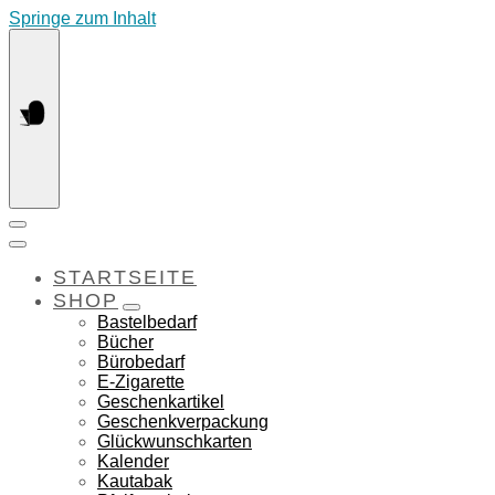
Springe zum Inhalt
STARTSEITE
SHOP
Bastelbedarf
Bücher
Bürobedarf
E-Zigarette
Geschenkartikel
Geschenkverpackung
Glückwunschkarten
Kalender
Kautabak