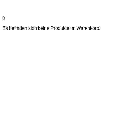
0
Es befinden sich keine Produkte im Warenkorb.
STARTSEITE
SHOP
Bastelbedarf
Bücher
Bürobedarf
E-Zigarette
Geschenkartikel
Geschenkverpackung