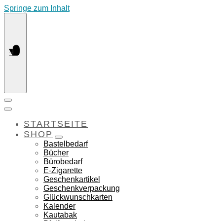
Springe zum Inhalt
STARTSEITE
SHOP
Bastelbedarf
Bücher
Bürobedarf
E-Zigarette
Geschenkartikel
Geschenkverpackung
Glückwunschkarten
Kalender
Kautabak