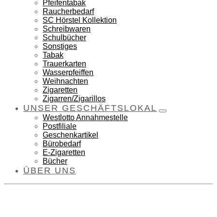
Pfeifentabak
Raucherbedarf
SC Hörstel Kollektion
Schreibwaren
Schulbücher
Sonstiges
Tabak
Trauerkarten
Wasserpfeiffen
Weihnachten
Zigaretten
Zigarren/Zigarillos
UNSER GESCHÄFTSLOKAL
Westlotto Annahmestelle
Postfiliale
Geschenkartikel
Bürobedarf
E-Zigaretten
Bücher
ÜBER UNS