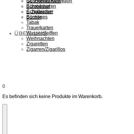
SC Hörstel Kollektion
Geschenkartikel
Schreibwaren
Bürobedarf
Schulbücher
E-Zigaretten
Sonstiges
Bücher
Tabak
Trauerkarten
ÜBER UNS
Wasserpfeiffen
Weihnachten
Zigaretten
Zigarren/Zigarillos
0
Es befinden sich keine Produkte im Warenkorb.