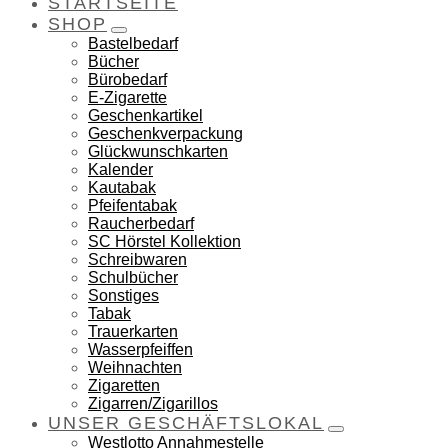
STARTSEITE
SHOP
Bastelbedarf
Bücher
Bürobedarf
E-Zigarette
Geschenkartikel
Geschenkverpackung
Glückwunschkarten
Kalender
Kautabak
Pfeifentabak
Raucherbedarf
SC Hörstel Kollektion
Schreibwaren
Schulbücher
Sonstiges
Tabak
Trauerkarten
Wasserpfeiffen
Weihnachten
Zigaretten
Zigarren/Zigarillos
UNSER GESCHÄFTSLOKAL
Westlotto Annahmestelle