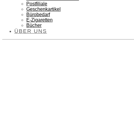
Postfiliale
Geschenkartikel
Bürobedarf
E-Zigaretten
Bücher
ÜBER UNS