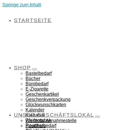
Springe zum Inhalt
STARTSEITE
SHOP
Bastelbedarf
Bücher
Bürobedarf
E-Zigarette
Geschenkartikel
Geschenkverpackung
Glückwunschkarten
Kalender
UNSER GESCHÄFTSLOKAL
Kautabak
Pfeifentabak
Westlotto Annahmestelle
Raucherbedarf
Postfiliale