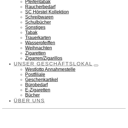
Pfeifentabak
Raucherbedarf
SC Hörstel Kollektion
Schreibwaren
Schulbücher
Sonstiges
Tabak
Trauerkarten
Wasserpfeiffen
Weihnachten
Zigaretten
Zigarren/Zigarillos
UNSER GESCHÄFTSLOKAL
Westlotto Annahmestelle
Postfiliale
Geschenkartikel
Bürobedarf
E-Zigaretten
Bücher
ÜBER UNS