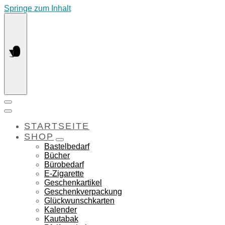
Springe zum Inhalt
STARTSEITE
SHOP
Bastelbedarf
Bücher
Bürobedarf
E-Zigarette
Geschenkartikel
Geschenkverpackung
Glückwunschkarten
Kalender
Kautabak