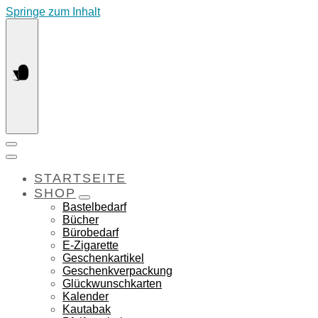
Springe zum Inhalt
STARTSEITE
SHOP
Bastelbedarf
Bücher
Bürobedarf
E-Zigarette
Geschenkartikel
Geschenkverpackung
Glückwunschkarten
Kalender
Kautabak