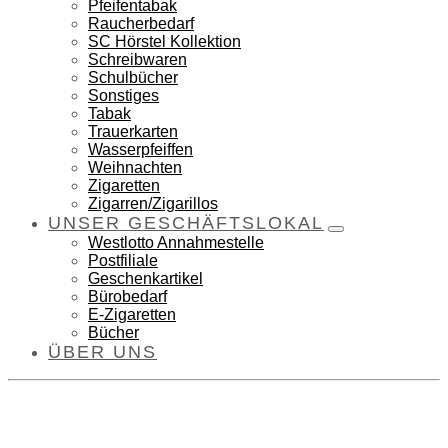
Pfeifentabak
Raucherbedarf
SC Hörstel Kollektion
Schreibwaren
Schulbücher
Sonstiges
Tabak
Trauerkarten
Wasserpfeiffen
Weihnachten
Zigaretten
Zigarren/Zigarillos
UNSER GESCHÄFTSLOKAL
Westlotto Annahmestelle
Postfiliale
Geschenkartikel
Bürobedarf
E-Zigaretten
Bücher
ÜBER UNS