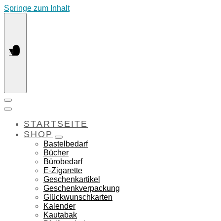
Springe zum Inhalt
STARTSEITE
SHOP
Bastelbedarf
Bücher
Bürobedarf
E-Zigarette
Geschenkartikel
Geschenkverpackung
Glückwunschkarten
Kalender
Kautabak