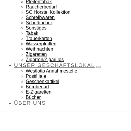
Pfeifentabak
Raucherbedarf
SC Hörstel Kollektion
Schreibwaren
Schulbücher
Sonstiges
Tabak
Trauerkarten
Wasserpfeiffen
Weihnachten
Zigaretten
Zigarren/Zigarillos
UNSER GESCHÄFTSLOKAL
Westlotto Annahmestelle
Postfiliale
Geschenkartikel
Bürobedarf
E-Zigaretten
Bücher
ÜBER UNS