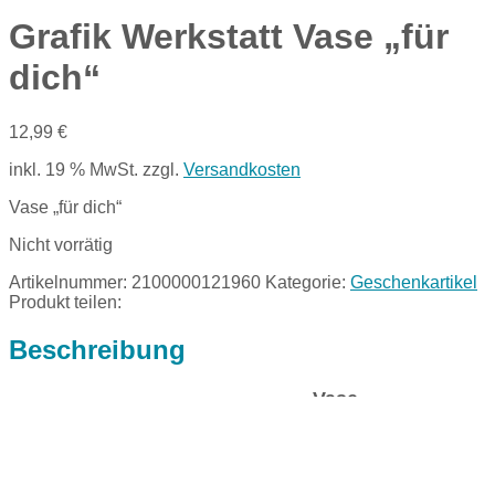
Grafik Werkstatt Vase „für
dich“
12,99
€
inkl. 19 % MwSt.
zzgl.
Versandkosten
Vase „für dich“
Nicht vorrätig
Artikelnummer:
2100000121960
Kategorie:
Geschenkartikel
Produkt teilen:
Beschreibung
Vase
Höche 10,6 cm, d = 7,2 cm
als Blumemvase oder Kerzenhalter verw