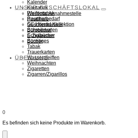
Kalender
UNSER GESCHÄFTSLOKAL
Kautabak
Pfeifentabak
Westlotto Annahmestelle
Raucherbedarf
Postfiliale
SC Hörstel Kollektion
Geschenkartikel
Schreibwaren
Bürobedarf
Schulbücher
E-Zigaretten
Sonstiges
Bücher
Tabak
Trauerkarten
ÜBER UNS
Wasserpfeiffen
Weihnachten
Zigaretten
Zigarren/Zigarillos
0
Es befinden sich keine Produkte im Warenkorb.