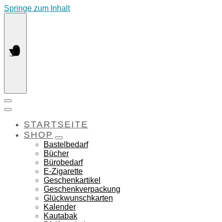
Springe zum Inhalt
STARTSEITE
SHOP
Bastelbedarf
Bücher
Bürobedarf
E-Zigarette
Geschenkartikel
Geschenkverpackung
Glückwunschkarten
Kalender
Kautabak