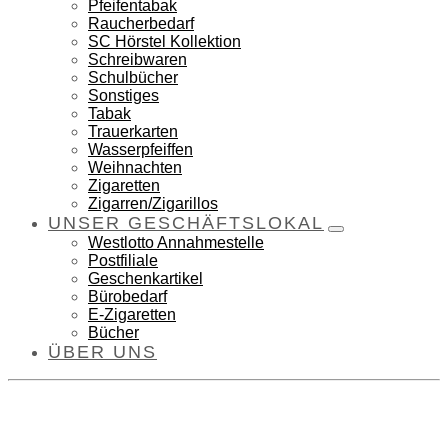
Pfeifentabak
Raucherbedarf
SC Hörstel Kollektion
Schreibwaren
Schulbücher
Sonstiges
Tabak
Trauerkarten
Wasserpfeiffen
Weihnachten
Zigaretten
Zigarren/Zigarillos
UNSER GESCHÄFTSLOKAL
Westlotto Annahmestelle
Postfiliale
Geschenkartikel
Bürobedarf
E-Zigaretten
Bücher
ÜBER UNS