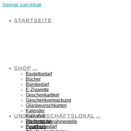
Springe zum Inhalt
STARTSEITE
SHOP
Bastelbedarf
Bücher
Bürobedarf
E-Zigarette
Geschenkartikel
Geschenkverpackung
Glückwunschkarten
Kalender
UNSER GESCHÄFTSLOKAL
Kautabak
Pfeifentabak
Westlotto Annahmestelle
Raucherbedarf
Postfiliale