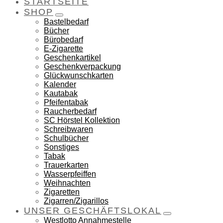
STARTSEITE
SHOP
Bastelbedarf
Bücher
Bürobedarf
E-Zigarette
Geschenkartikel
Geschenkverpackung
Glückwunschkarten
Kalender
Kautabak
Pfeifentabak
Raucherbedarf
SC Hörstel Kollektion
Schreibwaren
Schulbücher
Sonstiges
Tabak
Trauerkarten
Wasserpfeiffen
Weihnachten
Zigaretten
Zigarren/Zigarillos
UNSER GESCHÄFTSLOKAL
Westlotto Annahmestelle