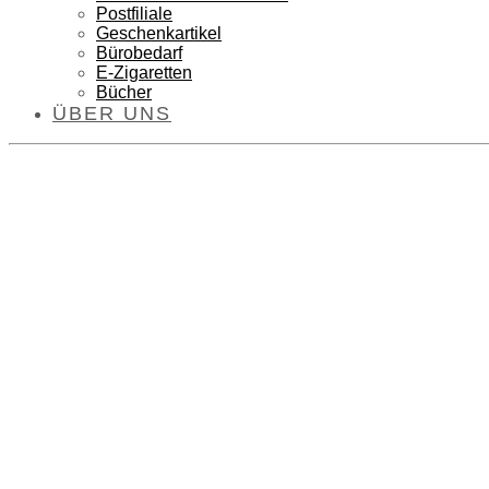
Postfiliale
Geschenkartikel
Bürobedarf
E-Zigaretten
Bücher
ÜBER UNS