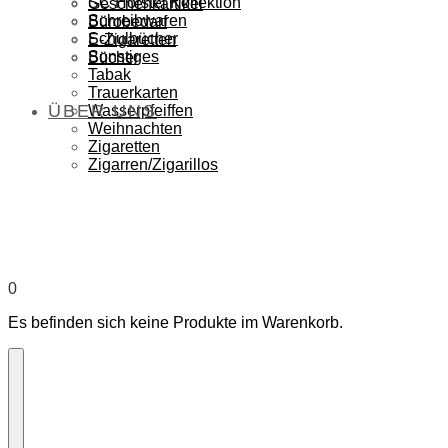
SC Hörstel Kollektion
Geschenkartikel
Schreibwaren
Bürobedarf
Schulbücher
E-Zigaretten
Sonstiges
Bücher
Tabak
Trauerkarten
ÜBER UNS
Wasserpfeiffen
Weihnachten
Zigaretten
Zigarren/Zigarillos
0
Es befinden sich keine Produkte im Warenkorb.