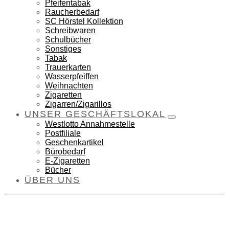
Pfeifentabak
Raucherbedarf
SC Hörstel Kollektion
Schreibwaren
Schulbücher
Sonstiges
Tabak
Trauerkarten
Wasserpfeiffen
Weihnachten
Zigaretten
Zigarren/Zigarillos
UNSER GESCHÄFTSLOKAL
Westlotto Annahmestelle
Postfiliale
Geschenkartikel
Bürobedarf
E-Zigaretten
Bücher
ÜBER UNS