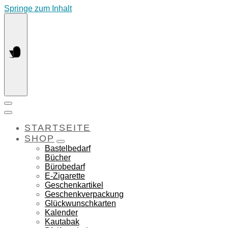
Springe zum Inhalt
STARTSEITE
SHOP
Bastelbedarf
Bücher
Bürobedarf
E-Zigarette
Geschenkartikel
Geschenkverpackung
Glückwunschkarten
Kalender
Kautabak