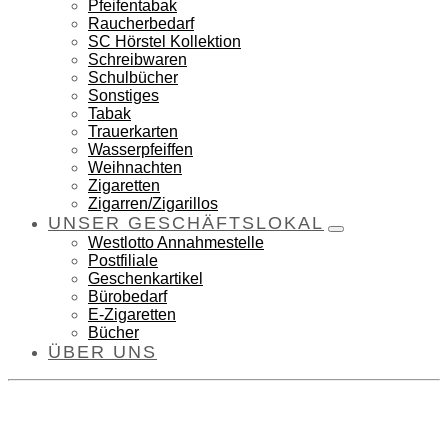
Pfeifentabak
Raucherbedarf
SC Hörstel Kollektion
Schreibwaren
Schulbücher
Sonstiges
Tabak
Trauerkarten
Wasserpfeiffen
Weihnachten
Zigaretten
Zigarren/Zigarillos
UNSER GESCHÄFTSLOKAL
Westlotto Annahmestelle
Postfiliale
Geschenkartikel
Bürobedarf
E-Zigaretten
Bücher
ÜBER UNS