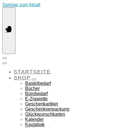
Springe zum Inhalt
STARTSEITE
SHOP
Bastelbedarf
Bücher
Bürobedarf
E-Zigarette
Geschenkartikel
Geschenkverpackung
Glückwunschkarten
Kalender
Kautabak